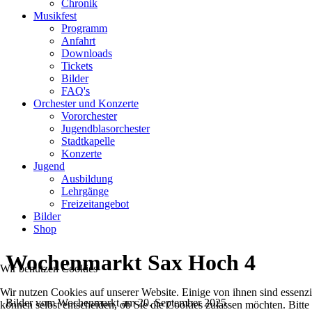
Chronik
Musikfest
Programm
Anfahrt
Downloads
Tickets
Bilder
FAQ's
Orchester und Konzerte
Vororchester
Jugendblasorchester
Stadtkapelle
Konzerte
Jugend
Ausbildung
Lehrgänge
Freizeitangebot
Bilder
Shop
Wochenmarkt Sax Hoch 4
Wir benutzen Cookies
Wir nutzen Cookies auf unserer Website. Einige von ihnen sind essenzi
Bilder vom Wochenmarkt am 20. September 2025
können selbst entscheiden, ob Sie die Cookies zulassen möchten. Bitte