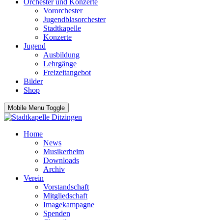
Orchester und Konzerte
Vororchester
Jugendblasorchester
Stadtkapelle
Konzerte
Jugend
Ausbildung
Lehrgänge
Freizeitangebot
Bilder
Shop
Mobile Menu Toggle
Home
News
Musikerheim
Downloads
Archiv
Verein
Vorstandschaft
Mitgliedschaft
Imagekampagne
Spenden