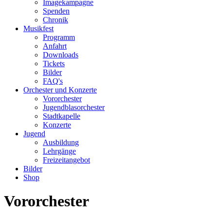
Imagekampagne
Spenden
Chronik
Musikfest
Programm
Anfahrt
Downloads
Tickets
Bilder
FAQ's
Orchester und Konzerte
Vororchester
Jugendblasorchester
Stadtkapelle
Konzerte
Jugend
Ausbildung
Lehrgänge
Freizeitangebot
Bilder
Shop
Vororchester