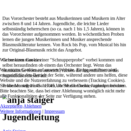
Das Vororchester besteht aus Musikerinnen und Musikern im Alter
zwischen 8 und 14 Jahren. Jugendliche, die leichte Lieder
selbstständig beherrschen (so ca. nach 1 bis 1,5 Jahren), können in
das Vororchester aufgenommen werden. In wöchentlichen Proben
lernen die jungen Musikerinnen und Musiker ansprechende
Blasmusikliteratur kennen. Von Rock bis Pop, vom Musical bis hin
zur Original-Blasmusik reicht das Angebot.
Gerne kann man zu einer "Schnupperprobe" vorbei kommen und
Wir benutzen Cookies
selbst herausfinden ob einem das Orchester liegt. Wenn das
Wir nutzen Cookies auf unserer Website. Einige von ihnen sind
musikalische Können ausreicht, rücken die Jugendlichen in das
essenziell für den Betrieb der Seite, während andere uns helfen, diese
Jugendblasorchester auf.
Website und die Nutzererfahrung zu verbessern (Tracking Cookies).
Probe Montag 16.45 - 17.45 Uhr Musikerheim, Jugendproberaum
Sie können selbst entscheiden, ob Sie die Cookies zulassen möchten.
Bitte beachten Sie, dass bei einer Ablehnung womöglich nicht mehr
alle Funktionalitäten der Seite zur Verfügung stehen.
Akzeptieren
Ablehnen
Weitere Informationen
|
Impressum
Jugendleitung