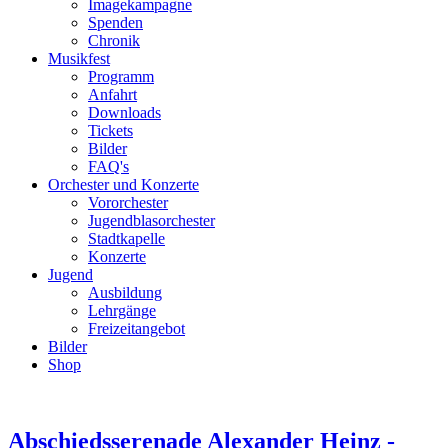
Imagekampagne
Spenden
Chronik
Musikfest
Programm
Anfahrt
Downloads
Tickets
Bilder
FAQ's
Orchester und Konzerte
Vororchester
Jugendblasorchester
Stadtkapelle
Konzerte
Jugend
Ausbildung
Lehrgänge
Freizeitangebot
Bilder
Shop
Abschiedsserenade Alexander Heinz -