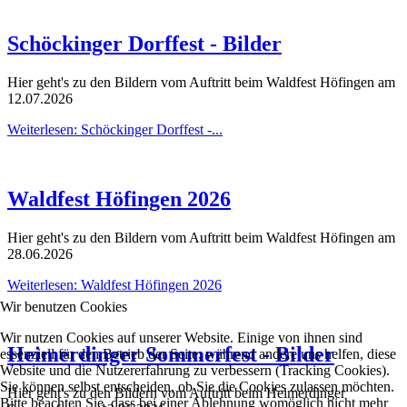
Schöckinger Dorffest - Bilder
Hier geht's zu den Bildern vom Auftritt beim Waldfest Höfingen am
12.07.2026
Weiterlesen: Schöckinger Dorffest -...
Waldfest Höfingen 2026
Hier geht's zu den Bildern vom Auftritt beim Waldfest Höfingen am
28.06.2026
Weiterlesen: Waldfest Höfingen 2026
Wir benutzen Cookies
Wir nutzen Cookies auf unserer Website. Einige von ihnen sind
Heimerdinger Sommerfest - Bilder
essenziell für den Betrieb der Seite, während andere uns helfen, diese
Website und die Nutzererfahrung zu verbessern (Tracking Cookies).
Sie können selbst entscheiden, ob Sie die Cookies zulassen möchten.
Hier geht's zu den Bildern vom Auftritt beim Heimerdinger
Bitte beachten Sie, dass bei einer Ablehnung womöglich nicht mehr