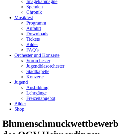
Imagekampagne
Spenden
Chronik
Musikfest
Programm
Anfahrt
Downloads
Tickets
Bilder
FAQ's
Orchester und Konzerte
Vororchester
Jugendblasorchester
Stadtkapelle
Konzerte
Jugend
Ausbildung
Lehrgänge
Freizeitangebot
Bilder
Shop
Blumenschmuckwettbewerb