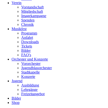
Verein
Vorstandschaft
Mitgliedschaft
Imagekampagne
Spenden
Chronik
Musikfest
Programm
Anfahrt
Downloads
Tickets
Bilder
FAQ's
Orchester und Konzerte
Vororchester
Jugendblasorchester
Stadtkapelle
Konzerte
Jugend
Ausbildung
Lehrgänge
Freizeitangebot
Bilder
Shop