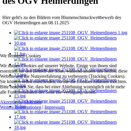
des OGV Heimerdingen
Hier geht's zu den Bildern vom Blumenschmuckwettbewerb des
OGV Heimerdingen am 08.11.2025
Wir benutzen Cookies
Wir nutzen Cookies auf unserer Website. Einige von ihnen sind
essenziell für den Betrieb der Seite, während andere uns helfen, diese
Website und die Nutzererfahrung zu verbessern (Tracking Cookies).
Sie können selbst entscheiden, ob Sie die Cookies zulassen möchten.
Bitte beachten Sie, dass bei einer Ablehnung womöglich nicht mehr
alle Funktionalitäten der Seite zur Verfügung stehen.
Akzeptieren
Ablehnen
Weitere Informationen
|
Impressum