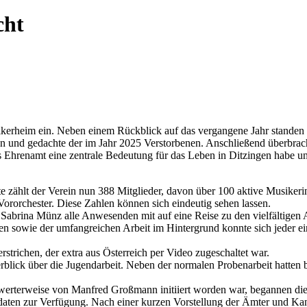
cht
kerheim ein. Neben einem Rückblick auf das vergangene Jahr standen
 und gedachte der im Jahr 2025 Verstorbenen. Anschließend überbrach
as Ehrenamt eine zentrale Bedeutung für das Leben in Ditzingen habe u
te zählt der Verein nun 388 Mitglieder, davon über 100 aktive Musike
Vororchester. Diese Zahlen können sich eindeutig sehen lassen.
abrina Münz alle Anwesenden mit auf eine Reise zu den vielfältigen A
 sowie der umfangreichen Arbeit im Hintergrund konnte sich jeder ein 
trichen, der extra aus Österreich per Video zugeschaltet war.
blick über die Jugendarbeit. Neben der normalen Probenarbeit hatten 
swerterweise von Manfred Großmann initiiert worden war, begannen die 
didaten zur Verfügung. Nach einer kurzen Vorstellung der Ämter und K