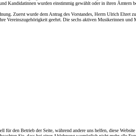
 und Kandidatinnen wurden einstimmig gewählt oder in ihren Ämtern be
nung. Zuerst wurde dem Antrag des Vorstandes, Herrn Ulrich Ehret z
ahre Vereinszugehörigkeit geehrt. Die sechs aktiven Musikerinnen und 
ell für den Betrieb der Seite, während andere uns helfen, diese Websit
 beachten Sie, dass bei einer Ablehnung womöglich nicht mehr alle Funk