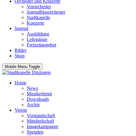
Orchester und Konzerte
Vororchester
Jugendblasorchester
Stadtkapelle
Konzerte
Jugend
Ausbildung
Lehrgänge
Freizeitangebot
Bilder
Shop
Mobile Menu Toggle
Home
News
Musikerheim
Downloads
Archiv
Verein
Vorstandschaft
Mitgliedschaft
Imagekampagne
Spenden