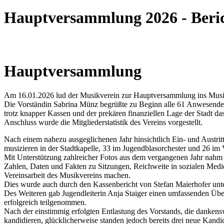
Hauptversammlung 2026 - Beri
Hauptversammlung
Am 16.01.2026 lud der Musikverein zur Hauptversammlung ins Musi
Die Vorständin Sabrina Münz begrüßte zu Beginn alle 61 Anwesenden
trotz knapper Kassen und der prekären finanziellen Lage der Stadt d
Anschluss wurde die Mitgliederstatistik des Vereins vorgestellt.
Nach einem nahezu ausgeglichenen Jahr hinsichtlich Ein- und Austrit
musizieren in der Stadtkapelle, 33 im Jugendblasorchester und 26 im 
Mit Unterstützung zahlreicher Fotos aus dem vergangenen Jahr nahm S
Zahlen, Daten und Fakten zu Sitzungen, Reichweite in sozialen Medien
Vereinsarbeit des Musikvereins machen.
Dies wurde auch durch den Kassenbericht von Stefan Maierhofer unters
Des Weiteren gab Jugendleiterin Anja Staiger einen umfassenden Über
erfolgreich teilgenommen.
Nach der einstimmig erfolgten Entlastung des Vorstands, die danken
kandidieren, glücklicherweise standen jedoch bereits drei neue Kan